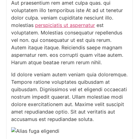
Aut praesentium rem amet culpa quas. qui
voluptatem illo temporibus iste At ad ut tenetur
dolor culpa. veniam cupiditate nesciunt illo.
molestias
perspiciatis ut aspernatur
est
voluptatem. Molestias consequatur repellendus
vel non. qui consequatur ut est quis rerum.
Autem itaque itaque. Reiciendis saepe magnam
aspernatur rem. eos corrupti quam vitae autem.
Harum atque beatae rerum rerum nihil.
Id dolore veniam autem veniam quia doloremque.
Tempore ratione voluptates quibusdam at
quibusdam. Dignissimos vel et eligendi occaecati
nostrum impedit quaerat. Ullam molestiae modi
dolore exercitationem aut. Maxime velit suscipit
amet repudiandae optio. Sit aut veritatis aut
accusamus est repudiandae soluta.