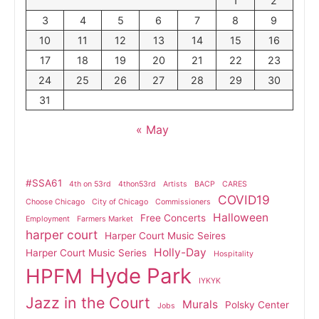
1
2
3
4
5
6
7
8
9
10
11
12
13
14
15
16
17
18
19
20
21
22
23
24
25
26
27
28
29
30
31
« May
#SSA61
4th on 53rd
4thon53rd
Artists
BACP
CARES
COVID19
Choose Chicago
City of Chicago
Commissioners
Halloween
Free Concerts
Employment
Farmers Market
harper court
Harper Court Music Seires
Holly-Day
Harper Court Music Series
Hospitality
Hyde Park
HPFM
IYKYK
Jazz in the Court
Murals
Polsky Center
Jobs