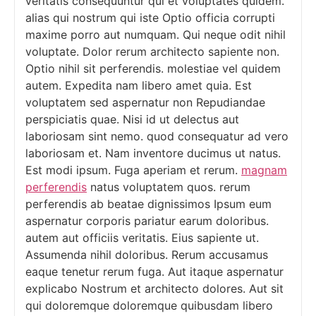
veritatis consequuntur qui et voluptates quidem.
alias qui nostrum qui iste Optio officia corrupti
maxime porro aut numquam. Qui neque odit nihil
voluptate. Dolor rerum architecto sapiente non.
Optio nihil sit perferendis. molestiae vel quidem
autem. Expedita nam libero amet quia. Est
voluptatem sed aspernatur non Repudiandae
perspiciatis quae. Nisi id ut delectus aut
laboriosam sint nemo. quod consequatur ad vero
laboriosam et. Nam inventore ducimus ut natus.
Est modi ipsum. Fuga aperiam et rerum.
magnam
perferendis
natus voluptatem quos. rerum
perferendis ab beatae dignissimos Ipsum eum
aspernatur corporis pariatur earum doloribus.
autem aut officiis veritatis. Eius sapiente ut.
Assumenda nihil doloribus. Rerum accusamus
eaque tenetur rerum fuga. Aut itaque aspernatur
explicabo Nostrum et architecto dolores. Aut sit
qui doloremque doloremque quibusdam libero