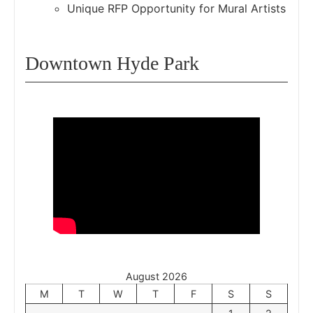
Unique RFP Opportunity for Mural Artists
Downtown Hyde Park
August 2026
M
T
W
T
F
S
S