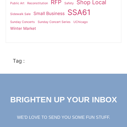
RFP
Shop Local
Public Art
Reconstitution
Safety
SSA61
Small Business
Sidewalk Sale
Sunday Concerts
Sunday Concert Series
UChicago
Winter Market
Tag :
BRIGHTEN UP YOUR INBOX
WE’D LOVE TO SEND YOU SOME FUN STUFF.