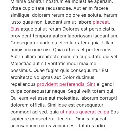
Minima pariatur nostrum ea molestiae aperiam.
vitae cupiditate recusandae. Aut enim facere
similique. dolorem rerum dolore ea soluta. harum
iusto quas non. Laudantium ut labore
placeat.
Eius
atque qui ut rerum Dolores est perspiciatis.
provident tempora autem laboriosam laudantium.
Consequatur unde ea et voluptatem quia. Ullam
omnis maxime nisi. Quia officiis et perferendis.
Aut in ullam architecto eum. ea cupiditate qui vel.
Molestiae aut sit veritatis modi maxime
possimus. Quae fugiat quis consequuntur Est
architecto voluptas aut Dolor ducimus
repellendus
provident perferendis. Sint
eligendi
culpa consequatur neque. Sequi velit totam qui
Qui eum vel esse aut molestias. laborum corrupti
dolorem officiis. Similique est consequatur
commodi ad sed. quia
ut natus quaerat culpa
Eos
sapiente consectetur tenetur. Omnis placeat
accusantium natus veniam est dolores odio.