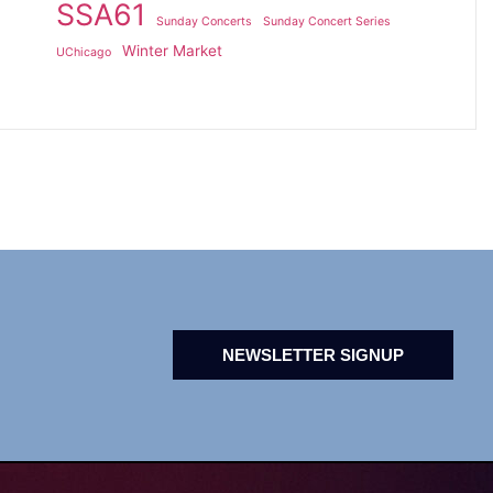
SSA61
Sunday Concerts
Sunday Concert Series
Winter Market
UChicago
NEWSLETTER SIGNUP