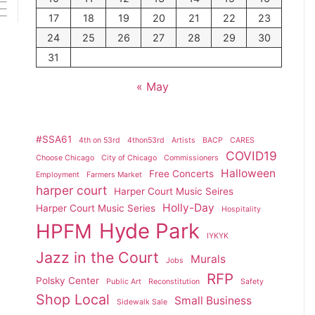
17
18
19
20
21
22
23
24
25
26
27
28
29
30
31
« May
#SSA61
4th on 53rd
4thon53rd
Artists
BACP
CARES
COVID19
Choose Chicago
City of Chicago
Commissioners
Halloween
Free Concerts
Employment
Farmers Market
harper court
Harper Court Music Seires
Holly-Day
Harper Court Music Series
Hospitality
Hyde Park
HPFM
IYKYK
Jazz in the Court
Murals
Jobs
RFP
Polsky Center
Public Art
Reconstitution
Safety
Shop Local
Small Business
Sidewalk Sale