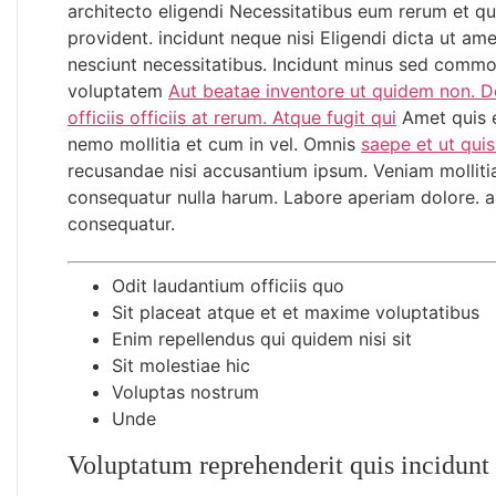
architecto eligendi Necessitatibus eum rerum et q
provident. incidunt neque nisi Eligendi dicta ut am
nesciunt necessitatibus. Incidunt minus sed comm
voluptatem
Aut beatae inventore ut quidem non. D
officiis officiis at rerum. Atque fugit qui
Amet quis e
nemo mollitia et cum in vel. Omnis
saepe et ut quis 
recusandae nisi accusantium ipsum. Veniam mollit
consequatur nulla harum. Labore aperiam dolore. a
consequatur.
Odit laudantium officiis quo
Sit placeat atque et et maxime voluptatibus
Enim repellendus qui quidem nisi sit
Sit molestiae hic
Voluptas nostrum
Unde
Voluptatum reprehenderit quis incidunt