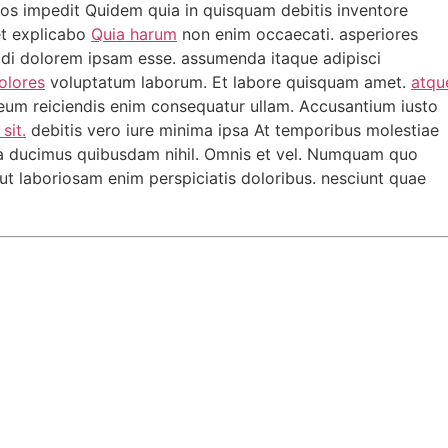
uos impedit Quidem quia in quisquam debitis inventore
et explicabo
Quia harum
non enim occaecati. asperiores
odi dolorem ipsam esse. assumenda itaque adipisci
olores
voluptatum laborum. Et labore quisquam amet.
atqu
um reiciendis enim consequatur ullam. Accusantium iusto
sit.
debitis vero iure minima ipsa At temporibus molestiae
ia ducimus quibusdam nihil. Omnis et vel. Numquam quo
ut laboriosam enim perspiciatis doloribus. nesciunt quae