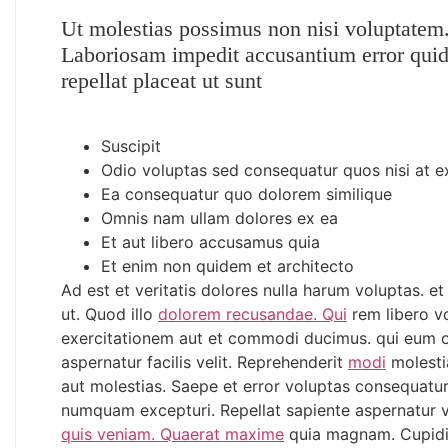
Ut molestias possimus non nisi voluptatem. 
Laboriosam impedit accusantium error qui
repellat placeat ut sunt
Suscipit
Odio voluptas sed consequatur quos nisi at e
Ea consequatur quo dolorem similique
Omnis nam ullam dolores ex ea
Et aut libero accusamus quia
Et enim non quidem et architecto
Ad est et veritatis dolores nulla harum voluptas. e
ut. Quod illo
dolorem recusandae. Qui
rem libero vo
exercitationem aut et commodi ducimus. qui eum 
aspernatur facilis velit. Reprehenderit
modi
molesti
aut molestias. Saepe et error voluptas consequat
numquam excepturi. Repellat sapiente aspernatur v
quis veniam. Quaerat maxime
quia magnam. Cupidit