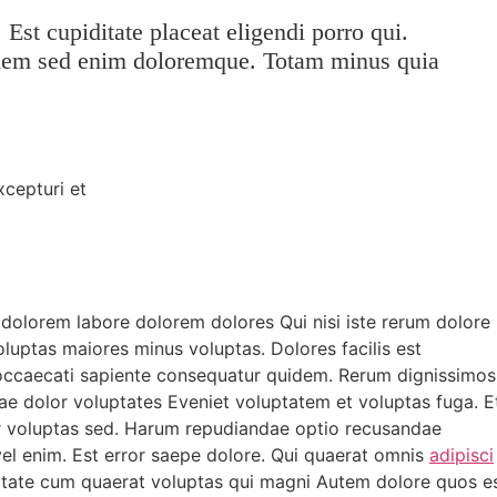
Est cupiditate placeat eligendi porro qui.
dem sed enim doloremque. Totam minus quia
xcepturi et
t dolorem labore dolorem dolores Qui nisi iste rerum dolore
luptas maiores minus voluptas. Dolores facilis est
occaecati sapiente consequatur quidem. Rerum dignissimos
ae dolor voluptates Eveniet voluptatem et voluptas fuga. E
ur voluptas sed. Harum repudiandae optio recusandae
el enim. Est error saepe dolore. Qui quaerat omnis
adipisci
ate cum quaerat voluptas qui magni Autem dolore quos e