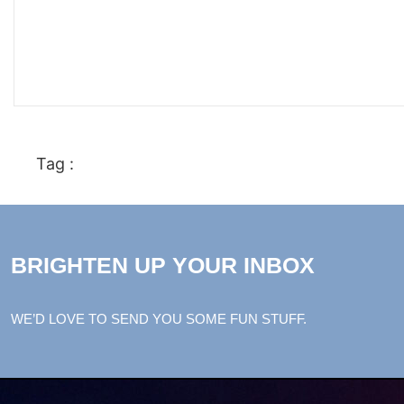
Tag :
BRIGHTEN UP YOUR INBOX
WE’D LOVE TO SEND YOU SOME FUN STUFF.